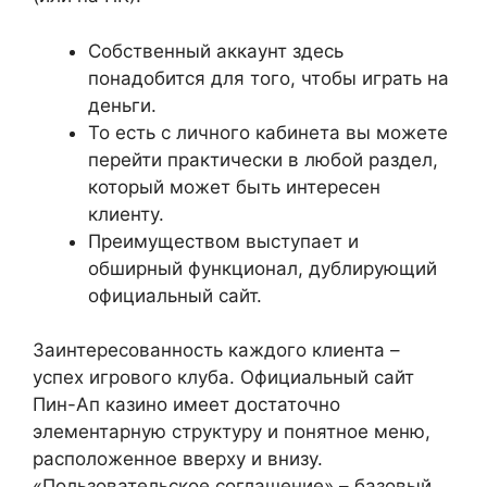
Собственный аккаунт здесь
понадобится для того, чтобы играть на
деньги.
То есть с личного кабинета вы можете
перейти практически в любой раздел,
который может быть интересен
клиенту.
Преимуществом выступает и
обширный функционал, дублирующий
официальный сайт.
Заинтересованность каждого клиента –
успех игрового клуба. Официальный сайт
Пин-Ап казино имеет достаточно
элементарную структуру и понятное меню,
расположенное вверху и внизу.
«Пользовательское соглашение» – базовый