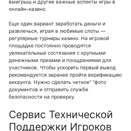
выигрыш и другие важные аспекты игры в
онлайн-казино.
Еще один вариант заработать деньги и
развлечься, играя в любимые слоты —
регулярные турниры казино. На игровой
площадке постоянно проводятся
увлекательные состязания с крупными
денежными призами и поощрениями для
участников. Чтобы ускорить первый вывод
рекомендуется заранее пройти верификацию
аккаунта. Нужно сделать четкое” “фото
документов и отправить службе
безопасности на проверку.
Сервис Технической
Поддержки Игроков