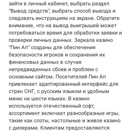
зайти в личный кабинет, выбрать раздел
“Вывод средств”, выбрать способ вывода и
следовать инструкциям на экране. Обратите
внимание, что на вывод выигрышей может
потребоваться время для обработки заявки и
проверки личных данных. Зеркала казино
“Пин Ап” созданы для обеспечения
безопасности игроков и сохранения их
финансовых данных в случае
непредвиденных сбоев и проблем с
основным сайтом. Посетителей Пин Ап
привлекает адаптированный интерфейс для
стран СНГ, с русским языком и удобным
меню на шести языках. В казино
используется отечественный софт,
ассортимент включает разнообразные игры,
такие как слоты, настольные и живое казино
с дилерами. Клиентам предоставляются