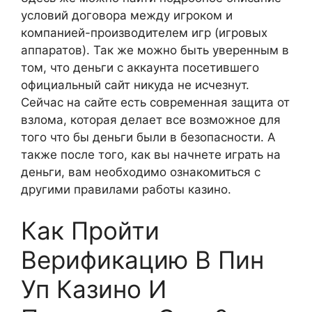
условий договора между игроком и
компанией-производителем игр (игровых
аппаратов). Так же можно быть уверенным в
том, что деньги с аккаунта посетившего
официальный сайт никуда не исчезнут.
Сейчас на сайте есть современная защита от
взлома, которая делает все возможное для
того что бы деньги были в безопасности. А
также после того, как вы начнете играть на
деньги, вам необходимо ознакомиться с
другими правилами работы казино.
Как Пройти
Верификацию В Пин
Уп Казино И