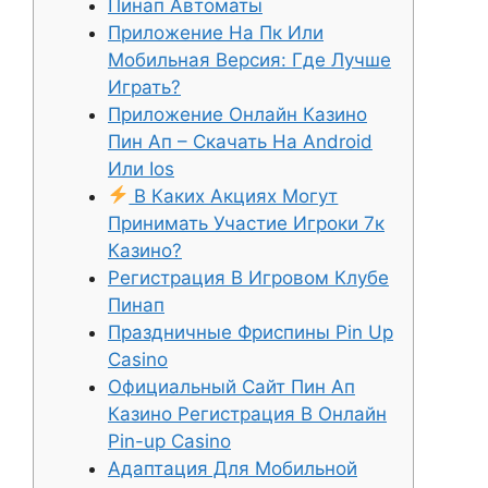
Пинап Автоматы
Приложение На Пк Или
Мобильная Версия: Где Лучше
Играть?
Приложение Онлайн Казино
Пин Ап – Скачать На Android
Или Ios
В Каких Акциях Могут
Принимать Участие Игроки 7к
Казино?
Регистрация В Игровом Клубе
Пинап
Праздничные Фриспины Pin Up
Casino
Официальный Сайт Пин Ап
Казино Регистрация В Онлайн
Pin-up Casino
Адаптация Для Мобильной