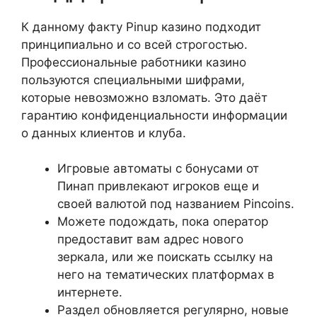
К данному факту Pinup казино подходит
принципиально и со всей строгостью.
Профессиональные работники казино
пользуются специальными шифрами,
которые невозможно взломать. Это даёт
гарантию конфиденциальности информации
о данных клиентов и клуба.
Игровые автоматы с бонусами от
Пинап привлекают игроков еще и
своей валютой под названием Pincoins.
Можете подождать, пока оператор
предоставит вам адрес нового
зеркала, или же поискать ссылку на
него на тематических платформах в
интернете.
Раздел обновляется регулярно, новые