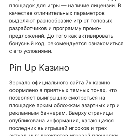
площадок для игры — наличие лицензии. В
качестве отличительных параметров
выделяют разнообразие игр от топовых
разработчиков и программу промо-
предложений. До того как активировать
бонусный код, рекомендуется ознакомиться
с его условиями.
Pin Up Казино
Зеркало официального сайта 7к казино
оформлено в приятных темных тонах, что
позволяет выигрышно смотреться на
площадке ярким обложкам азартных игр и
рекламным баннерам. Вверху страницы
опубликована информация, касающаяся
последних выигрышей игроков и трех
актуальных джекпотов игровой площадки.