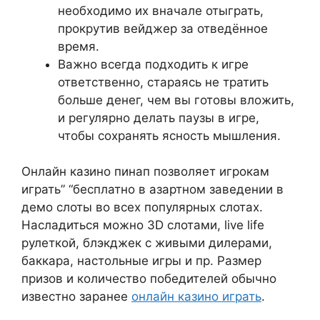
необходимо их вначале отыграть,
прокрутив вейджер за отведённое
время.
Важно всегда подходить к игре
ответственно, стараясь не тратить
больше денег, чем вы готовы вложить,
и регулярно делать паузы в игре,
чтобы сохранять ясность мышления.
Онлайн казино пинап позволяет игрокам
играть” “бесплатно в азартном заведении в
демо слоты во всех популярных слотах.
Насладиться можно 3D слотами, live life
рулеткой, блэкджек с живыми дилерами,
баккара, настольные игры и пр. Размер
призов и количество победителей обычно
известно заранее
онлайн казино играть
.