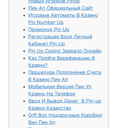
Новых Игроков Pinup
Пин Ап Официальный Сайт
Игровые Автоматы В Казино
Pin Number Up
Промокод Pin Up
Регистрация Вход Личный
Кабинет Pin Up
Pin Up Casino Зеркало Онлайн
Как Пройти Верификацию В
Казино?
Процедура Пополнения Счета
В Казино Пин Ап
Мобильная Версия Пин Уп
Казино На Телефон
Ввод И Вывод Денег В Pin-up
Казино Казахстан
Gift Box (подарочные Коробки)
Вин Пин Ап