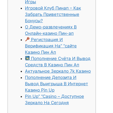
Игры
Игровой Клуб Пинап – Как
Забрать Приветственные
Бонусы?
О Демо-развлечениях В
Онлайн-казино Пин-ап
Регистрация И
Верификация На” “сайте
Казино Пин Ап
Пополнение Счёта И Вывод
Средств В Казино Пин Ап
Актуальное Зеркало 7k Казино
Пополнение Депозита И
Вывод Выигрыша В Интернет
Казино Pin Up
Pin Up” “Casino – Доступное
Зеркало На Сегодня