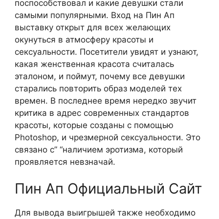
поспособствовал и какие девушки стали
самыми популярными. Вход на Пин Ап
выставку открыт для всех желающих
окунуться в атмосферу красоты и
сексуальности. Посетители увидят и узнают,
какая женственная красота считалась
эталоном, и поймут, почему все девушки
старались повторить образ моделей тех
времен. В последнее время нередко звучит
критика в адрес современных стандартов
красоты, которые созданы с помощью
Photoshop, и чрезмерной сексуальности. Это
связано с” “наличием эротизма, который
проявляется невзначай.
Пин Ап Официальный Сайт
Для вывода выигрышей также необходимо