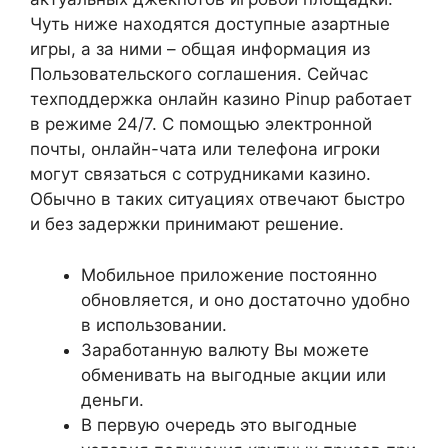
Чуть ниже находятся доступные азартные
игры, а за ними – общая информация из
Пользовательского соглашения. Сейчас
техподдержка онлайн казино Pinup работает
в режиме 24/7. С помощью электронной
почты, онлайн-чата или телефона игроки
могут связаться с сотрудниками казино.
Обычно в таких ситуациях отвечают быстро
и без задержки принимают решение.
Мобильное приложение постоянно
обновляется, и оно достаточно удобно
в использовании.
Заработанную валюту Вы можете
обменивать на выгодные акции или
деньги.
В первую очередь это выгодные